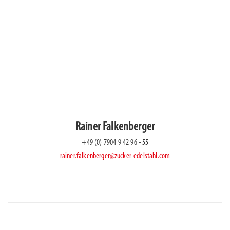
telefonisch kontaktieren:
Zucker Edelstahlschmiede GmbH
Süßwiesenstraße 4
74549 Wolpertshausen
+49 (0) 7904 942 96 - 0
+49 (0) 7904 942 96 - 40
info@zucker-edelstahl.com