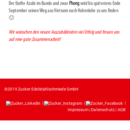
Der fünfte Azubi im Bunde und zwar
Phong
wird bis spätestens Ende
September seinen Weg aus Vietnam nach Hohenlohe zu uns finden
🙂
Wir wünschen den neuen Auszubildenden viel Erfolg und freuen uns
auf eine gute Zusammenarbeit!
©2019 Zucker Edelstahlschmiede GmbH
|
|
|
Impressum
|
Datenschutz
|
AGB