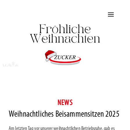
Toggle
navigation
NEWS
Weihnachtliches Beisammensitzen 2025
Am letzten Tag vor unserer weihnachtlichen Betriebsruhe, gab es